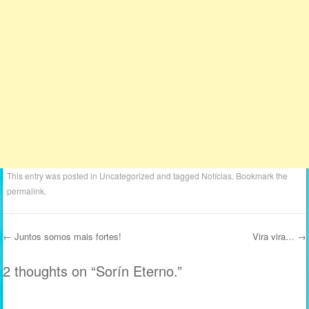
This entry was posted in
Uncategorized
and tagged
Notícias
. Bookmark the
permalink
.
←
Juntos somos mais fortes!
Vira vira…
→
Post navigation
2 thoughts on “
Sorín Eterno.
”