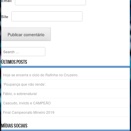
Email
Site
Search
ÚLTIMOS POSTS
Hoje se encerra o ciclo do Rafinha no Cruzeiro.
‘Poupança que não rende’.
Fábio, o sobrenatural
Cascudo, invicto e CAMPEÃO
Final Campeonato Mineiro 2019
MÍDIAS SOCIAIS