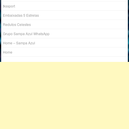
tkssport
Embaixadas 5 Estrelas
Redutos Celestes
Grupo Sampa Azul WhatsApp
Home – Sampa Azul
Home