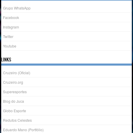
Grupo WhatsApp
Facebook
Instagram
Twitter
Youtube
LINKS
Cruzeiro (Oficial)
Cruzeiro.org
Superesportes
Blog do Juca
Globo Esporte
Redutos Celestes
Eduardo Mano (Portfólio)