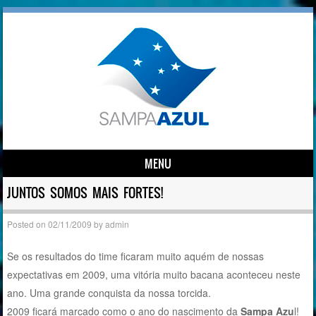
MENU
Skip to content
JUNTOS SOMOS MAIS FORTES!
Posted on
02/11/2009
by
admin
Se os resultados do time ficaram muito aquém de nossas
expectativas em 2009, uma vitória muito bacana aconteceu neste
ano. Uma grande conquista da nossa torcida.
2009 ficará marcado como o ano do nascimento da
Sampa Azu
l!