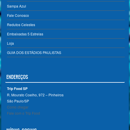
Sampa Azul
Fale Conosco
Redutos Celestes
Embaixadas 5 Estrelas
Loja
GUIA DOS ESTÁDIOS PAULISTAS
ENDEREÇOS
Trip Food SP
R. Mourato Coelho, 972 – Pinheiros
São Paulo/SP ‎
Como chegar
Fale com o Trip Food