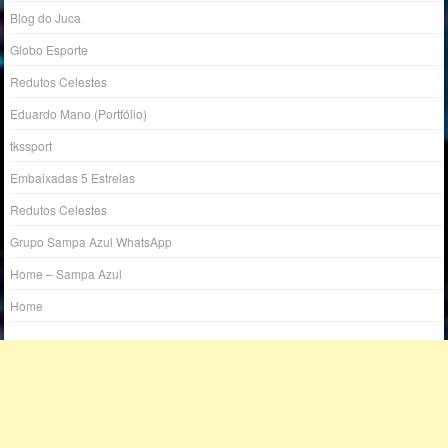
Blog do Juca
Globo Esporte
Redutos Celestes
Eduardo Mano (Portfólio)
tkssport
Embaixadas 5 Estrelas
Redutos Celestes
Grupo Sampa Azul WhatsApp
Home – Sampa Azul
Home