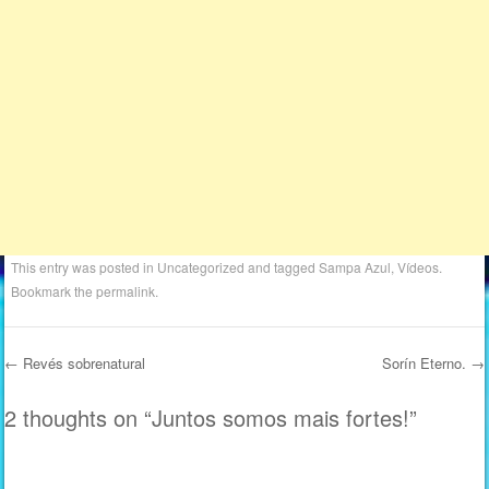
This entry was posted in
Uncategorized
and tagged
Sampa Azul
,
Vídeos
.
Bookmark the
permalink
.
←
Revés sobrenatural
Sorín Eterno.
→
Post navigation
2 thoughts on “
Juntos somos mais fortes!
”