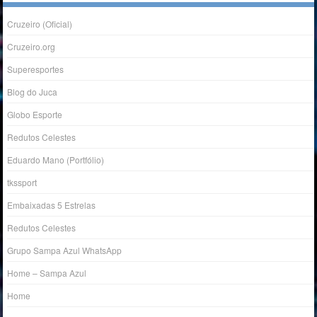
Cruzeiro (Oficial)
Cruzeiro.org
Superesportes
Blog do Juca
Globo Esporte
Redutos Celestes
Eduardo Mano (Portfólio)
tkssport
Embaixadas 5 Estrelas
Redutos Celestes
Grupo Sampa Azul WhatsApp
Home – Sampa Azul
Home