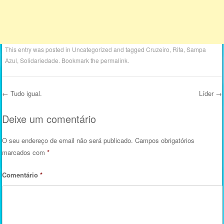
This entry was posted in
Uncategorized
and tagged
Cruzeiro
,
Rifa
,
Sampa
Azul
,
Solidariedade
. Bookmark the
permalink
.
←
Tudo igual.
Líder
→
Post navigation
Deixe um comentário
O seu endereço de email não será publicado.
Campos obrigatórios
marcados com
*
Comentário
*