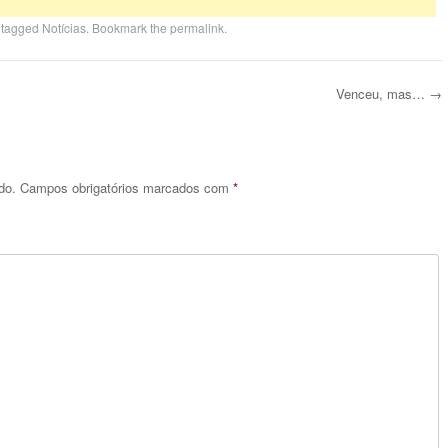
 tagged
Notícias
. Bookmark the
permalink
.
Venceu, mas…
→
do.
Campos obrigatórios marcados com
*