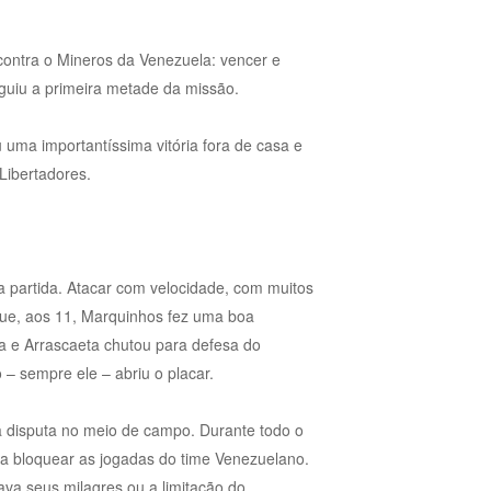
 contra o Mineros da Venezuela: vencer e
guiu a primeira metade da missão.
uma importantíssima vitória fora de casa e
Libertadores.
 partida. Atacar com velocidade, com muitos
 que, aos 11, Marquinhos fez uma boa
ea e Arrascaeta chutou para defesa do
 – sempre ele – abriu o placar.
 disputa no meio de campo. Durante todo o
ra bloquear as jogadas do time Venezuelano.
va seus milagres ou a limitação do