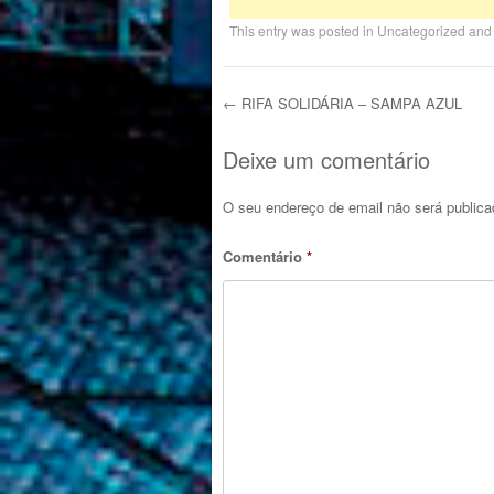
This entry was posted in
Uncategorized
and
←
RIFA SOLIDÁRIA – SAMPA AZUL
Post navigation
Deixe um comentário
O seu endereço de email não será publica
Comentário
*