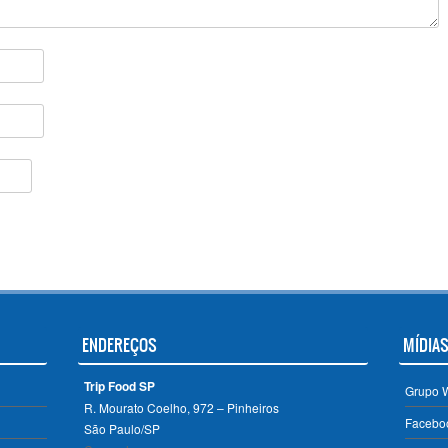
ENDEREÇOS
MÍDIAS
Trip Food SP
Grupo 
R. Mourato Coelho, 972 – Pinheiros
Facebo
São Paulo/SP ‎