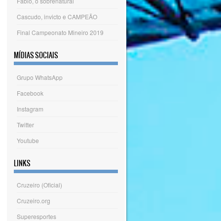
Fábio, o sobrenatural
Cascudo, invicto e CAMPEÃO
Final Campeonato Mineiro 2019
MÍDIAS SOCIAIS
Grupo WhatsApp
Facebook
Instagram
Twitter
Youtube
LINKS
Cruzeiro (Oficial)
Cruzeiro.org
Superesportes