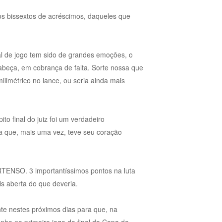
s bissextos de acréscimos, daqueles que
l de jogo tem sido de grandes emoções, o
abeça, em cobrança de falta. Sorte nossa que
imétrico no lance, ou seria ainda mais
ito final do juiz foi um verdadeiro
ida que, mais uma vez, teve seu coração
RTENSO. 3 importantíssimos pontos na luta
is aberta do que deveria.
te nestes próximos dias para que, na
o no primeiro jogo da final da Copa do