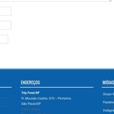
ENDEREÇOS
MÍDIAS
Trip Food SP
Grupo 
R. Mourato Coelho, 972 – Pinheiros
Facebo
São Paulo/SP ‎
Como chegar
Instagr