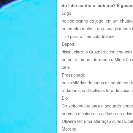
do líder contra o lanterna? É gara
Logo
no comecinho do jogo, em um chutão 
eu admiro muito – deu uma pixotada r
1×0 para o time catarinense.
Depois
disso, claro, o Cruzeiro criou chances
primeiro tempo, deixando o Mineirão 
pele’.
Pressionado
pelas vitórias de todos os ponteiros 
rodadas são dificílimas fora de casa, 
E o
Cruzeiro voltou para o segundo tem
nervoso e caindo na catimba do adve
Oliveira fez uma alteração curiosa, re
Moreno.