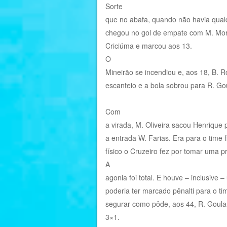
Sorte
que no abafa, quando não havia qualq
chegou no gol de empate com M. More
Criciúma e marcou aos 13.
O
Mineirão se incendiou e, aos 18, B.
escanteio e a bola sobrou para R. Goul
Com
a virada, M. Oliveira sacou Henrique 
a entrada W. Farias. Era para o time f
físico o Cruzeiro fez por tomar uma 
A
agonia foi total. E houve – inclusive 
poderia ter marcado pênalti para o ti
segurar como pôde, aos 44, R. Goular
3×1.