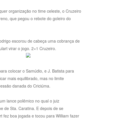
uer organização no time celeste, o Cruzeiro
no, que pegou o rebote do goleiro do
 Rodrigo escorou de cabeça uma cobrança de
art virar o jogo. 2×1 Cruzeiro.
para colocar o Samúdio, e J. Batista para
icar mais equilibrado, mas no limite
pressão danada do Criciúma.
– um lance polêmico no qual o juiz
me de Sta. Caratina. E depois de se
t fez boa jogada e tocou para William fazer