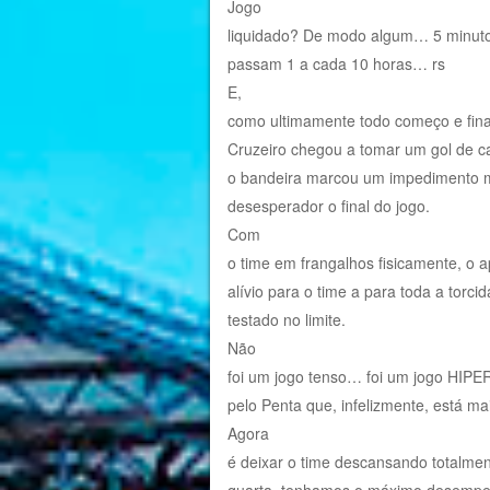
Jogo
liquidado? De modo algum… 5 minuto
passam 1 a cada 10 horas… rs
E,
como ultimamente todo começo e fina
Cruzeiro chegou a tomar um gol de c
o bandeira marcou um impedimento mil
desesperador o final do jogo.
Com
o time em frangalhos fisicamente, o ap
alívio para o time a para toda a torc
testado no limite.
Não
foi um jogo tenso… foi um jogo HIPE
pelo Penta que, infelizmente, está ma
Agora
é deixar o time descansando totalmen
quarta, tenhamos o máximo desempenh