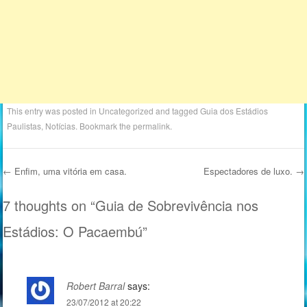
This entry was posted in
Uncategorized
and tagged
Guia dos Estádios
Paulistas
,
Notícias
. Bookmark the
permalink
.
←
Enfim, uma vitória em casa.
Espectadores de luxo.
→
Post navigation
7 thoughts on “
Guia de Sobrevivência nos
Estádios: O Pacaembú
”
Robert Barral
says:
23/07/2012 at 20:22