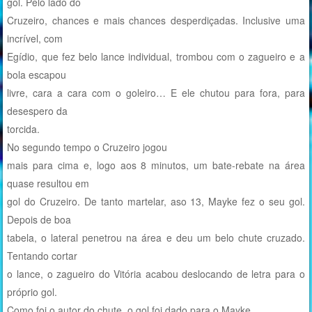
gol. Pelo lado do
Cruzeiro, chances e mais chances desperdiçadas. Inclusive uma
incrível, com
Egídio, que fez belo lance individual, trombou com o zagueiro e a
bola escapou
livre, cara a cara com o goleiro… E ele chutou para fora, para
desespero da
torcida.
No segundo tempo o Cruzeiro jogou
mais para cima e, logo aos 8 minutos, um bate-rebate na área
quase resultou em
gol do Cruzeiro. De tanto martelar, aso 13, Mayke fez o seu gol.
Depois de boa
tabela, o lateral penetrou na área e deu um belo chute cruzado.
Tentando cortar
o lance, o zagueiro do Vitória acabou deslocando de letra para o
próprio gol.
Como foi o autor do chute, o gol foi dado para o Mayke.