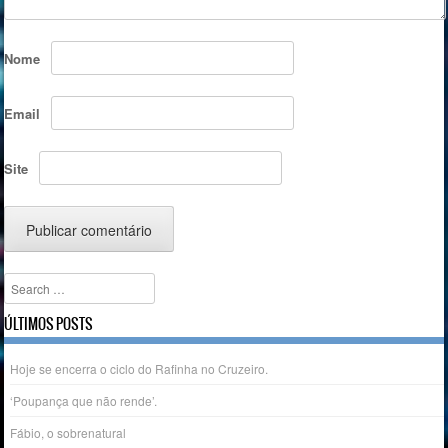
Nome
Email
Site
Search
ÚLTIMOS POSTS
Hoje se encerra o ciclo do Rafinha no Cruzeiro.
‘Poupança que não rende’.
Fábio, o sobrenatural