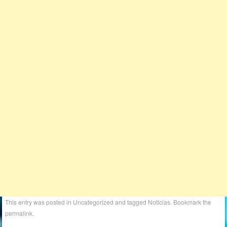
This entry was posted in
Uncategorized
and tagged
Notícias
. Bookmark the
permalink
.