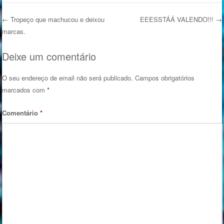
←
Tropeço que machucou e deixou
EEESSTÁÁ VALENDO!!!
→
marcas.
Post navigation
Deixe um comentário
O seu endereço de email não será publicado.
Campos obrigatórios
marcados com
*
Comentário
*