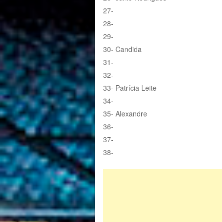
27-
28-
29-
30- Candida
31-
32-
33- Patrícia Leite
34-
35- Alexandre
36-
37-
38-