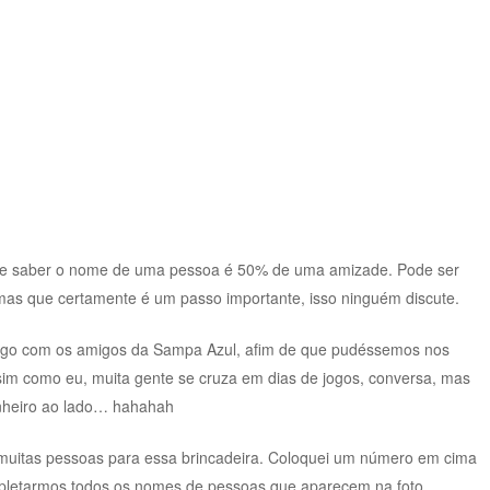
ue saber o nome de uma pessoa é 50% de uma amizade. Pode ser
as que certamente é um passo importante, isso ninguém discute.
jogo com os amigos da Sampa Azul, afim de que pudéssemos nos
sim como eu, muita gente se cruza em dias de jogos, conversa, mas
heiro ao lado… hahahah
 muitas pessoas para essa brincadeira. Coloquei um número em cima
pletarmos todos os nomes de pessoas que aparecem na foto.