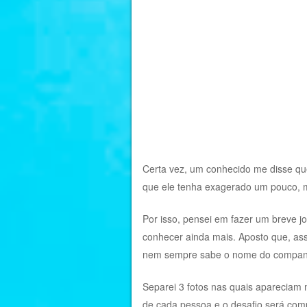
Certa vez, um conhecido me disse q
que ele tenha exagerado um pouco, m
Por isso, pensei em fazer um breve 
conhecer ainda mais. Aposto que, as
nem sempre sabe o nome do compan
Separei 3 fotos nas quais apareciam
de cada pessoa e o desafio será com