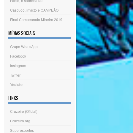
Fábio, o sobrenatural
Cascudo, invicto e CAMPEÃO
Final Campeonato Mineiro 2019
MÍDIAS SOCIAIS
Grupo WhatsApp
Facebook
Instagram
Twitter
Youtube
LINKS
Cruzeiro (Oficial)
Cruzeiro.org
Superesportes