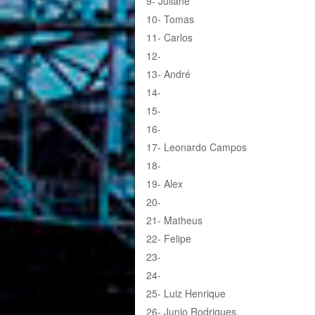
9- Juliane
10- Tomas
11- Carlos
12-
13- André
14-
15-
16-
17- Leonardo Campos
18-
19- Alex
20-
21- Matheus
22- Felipe
23-
24-
25- Luiz Henrique
26- Junio Rodrigues