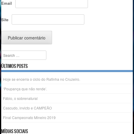
Email
Site
Search
ÚLTIMOS POSTS
Hoje se encerra o ciclo do Rafinha no Cruzeiro.
‘Poupança que não rende’.
Fábio, o sobrenatural
Cascudo, invicto e CAMPEÃO
Final Campeonato Mineiro 2019
MÍDIAS SOCIAIS