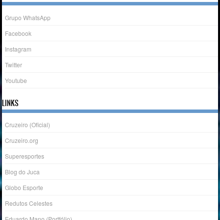
Grupo WhatsApp
Facebook
Instagram
Twitter
Youtube
LINKS
Cruzeiro (Oficial)
Cruzeiro.org
Superesportes
Blog do Juca
Globo Esporte
Redutos Celestes
Eduardo Mano (Portfólio)