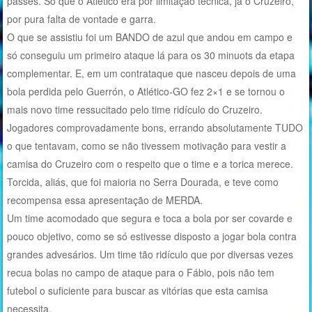
passes. Só que o Atlético era por limitação técnica, já o Cruzeiro,
por pura falta de vontade e garra.
O que se assistiu foi um BANDO de azul que andou em campo e
só conseguiu um primeiro ataque lá para os 30 minuots da etapa
complementar. E, em um contrataque que nasceu depois de uma
bola perdida pelo Guerrón, o Atlético-GO fez 2×1 e se tornou o
mais novo time ressucitado pelo time ridículo do Cruzeiro.
Jogadores comprovadamente bons, errando absolutamente TUDO
o que tentavam, como se não tivessem motivação para vestir a
camisa do Cruzeiro com o respeito que o time e a torica merece.
Torcida, aliás, que foi maioria no Serra Dourada, e teve como
recompensa essa apresentação de MERDA.
Um time acomodado que segura e toca a bola por ser covarde e
pouco objetivo, como se só estivesse disposto a jogar bola contra
grandes advesários. Um time tão ridículo que por diversas vezes
recua bolas no campo de ataque para o Fábio, pois não tem
futebol o suficiente para buscar as vitórias que esta camisa
necessita.