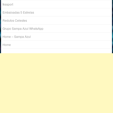
tkssport
Embaixadas 5 Estrelas
Redutos Celestes
Grupo Sampa Azul WhatsApp
Home – Sampa Azul
Home