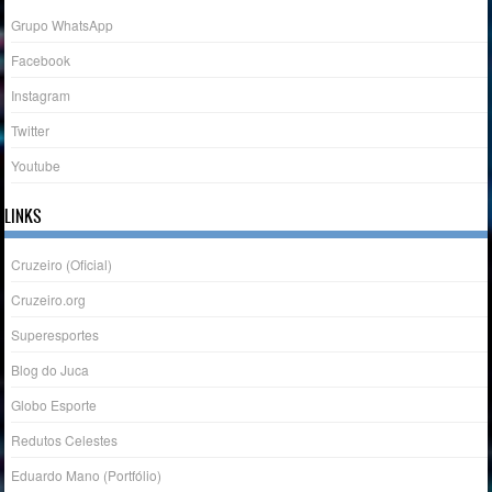
Grupo WhatsApp
Facebook
Instagram
Twitter
Youtube
LINKS
Cruzeiro (Oficial)
Cruzeiro.org
Superesportes
Blog do Juca
Globo Esporte
Redutos Celestes
Eduardo Mano (Portfólio)