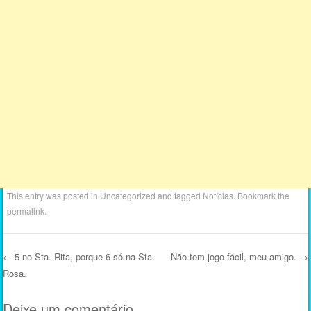
This entry was posted in
Uncategorized
and tagged
Notícias
. Bookmark the
permalink
.
←
5 no Sta. Rita, porque 6 só na Sta.
Não tem jogo fácil, meu amigo.
→
Rosa.
Post navigation
Deixe um comentário