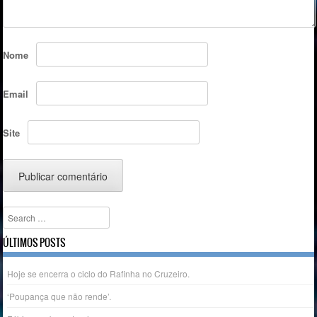
Nome
Email
Site
Search
ÚLTIMOS POSTS
Hoje se encerra o ciclo do Rafinha no Cruzeiro.
‘Poupança que não rende’.