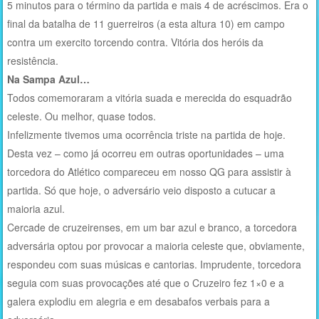
5 minutos para o término da partida e mais 4 de acréscimos. Era o
final da batalha de 11 guerreiros (a esta altura 10) em campo
contra um exercito torcendo contra. Vitória dos heróis da
resistência.
Na Sampa Azul…
Todos comemoraram a vitória suada e merecida do esquadrão
celeste. Ou melhor, quase todos.
Infelizmente tivemos uma ocorrência triste na partida de hoje.
Desta vez – como já ocorreu em outras oportunidades – uma
torcedora do Atlético compareceu em nosso QG para assistir à
partida. Só que hoje, o adversário veio disposto a cutucar a
maioria azul.
Cercade de cruzeirenses, em um bar azul e branco, a torcedora
adversária optou por provocar a maioria celeste que, obviamente,
respondeu com suas músicas e cantorias. Imprudente, torcedora
seguia com suas provocações até que o Cruzeiro fez 1×0 e a
galera explodiu em alegria e em desabafos verbais para a