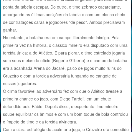
ponta da tabela escapar. Do outro, o time zebrado cacarejante,
amargando as últimas posições da tabela e com um elenco cheio
de contratações caras e jogadores “de peso”. Ambos precisavam
ganhar.
No entanto, a batalha era em campo literalmente inimigo. Pela
primeira vez na história, o clássico mineiro era disputado com uma
torcida única: a do Atlético. E para piorar, o time estrelado jogaria
sem seus meias de ofício (Roger e Gilberto) e o campo de batalha
era a acanhada Arena do Jacaré, palco de jogos muito ruins do
Cruzeiro e com a torcida adversária fungando no cangote de
nossos jogadores.
O clima favorável ao adversário fez com que o Atlético tivesse a
primeira chance do jogo, com Diego Tardeli, em um chute
defendido pelo Fábio. Depois disso, o experiente time mineiro
soube equilibrar os ânimos e com um bom toque de bola controlou
o ímpeto do time e da torcida alvinegra.
Com a clara estratégia de acalmar o jogo, o Cruzeiro era comedido