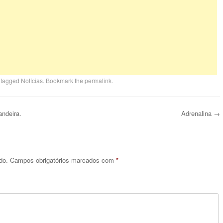
 tagged
Notícias
. Bookmark the
permalink
.
ndeira.
Adrenalina
→
do.
Campos obrigatórios marcados com
*