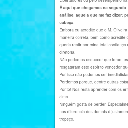
Libertadores ou pelo desempenho na 
É aqui que chegamos na segunda
análise, aquela que me faz dizer:
cabeça.
Embora eu acredite que o M. Oliveira
maneira correta, bem como acredite 
queria reafirmar mina total confiança
diretoria.
Não podemos esquecer que foram este
resgataram este espírito vencedor q
Por isso não podemos ser imediatista
Perdemos porque, dentre outras coisas
Ponto! Nos resta aprender com os erro
cima.
Ninguém gosta de perder. Especialme
nos diferencia dos demais é justamen
tropeço.