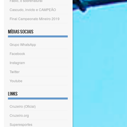
Fábio, o sobrenatural
Cascudo, invicto e CAMPEÃO
Final Campeonato Mineiro 2019
MÍDIAS SOCIAIS
Grupo WhatsApp
Facebook
Instagram
Twitter
Youtube
LINKS
Cruzeiro (Oficial)
Cruzeiro.org
Superesportes