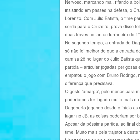
Nervoso, marcando mal, rifando a bo
insistindo em passes na defesa, o Cr
Lorenzo. Com Júlio Batista, o time 
sorria para o Cruzeiro, prova disso 
duas traves no lance derradeiro do 1
No segundo tempo, a entrada do Dago
só não foi melhor do que a entrada d
camisa 28 no lugar do Júlio Batista q
partida – articular jogadas perigosas 
empatou o jogo com Bruno Rodrigo, m
diferença que precisava.
O gosto ‘amargo’, pelo menos para mim
poderíamos ter jogado muito mais do
Dagoberto jogando desde o início as 
lugar no JB, as coisas poderiam ser
Apesar da péssima partida, ao final do
time. Muito mais pela trajetória deste