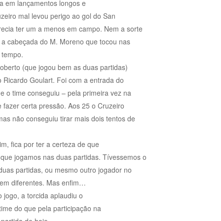
la em lançamentos longos e
uzeiro mal levou perigo ao gol do San
parecia ter um a menos em campo. Nem a sorte
foi a cabeçada do M. Moreno que tocou nas
º tempo.
berto (que jogou bem as duas partidas)
o Ricardo Goulart. Foi com a entrada do
ue o time conseguiu – pela primeira vez na
e fazer certa pressão. Aos 25 o Cruzeiro
as não conseguiu tirar mais dois tentos de
, fica por ter a certeza de que
 que jogamos nas duas partidas. Tívessemos o
duas partidas, ou mesmo outro jogador no
 bem diferentes. Mas enfim…
 jogo, a torcida aplaudiu o
 time do que pela participação na