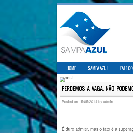
SKIP TO CONTENT
HOME
SAMPA AZUL
FALE C
MENU
PERDEMOS A VAGA. NÃO PODEMO
Posted on
15/05/2014
by
admin
É duro admitir, mas o fato é a super