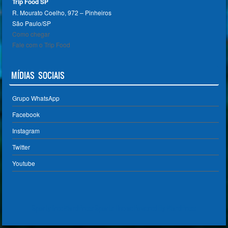
Trip Food SP
R. Mourato Coelho, 972 – Pinheiros
São Paulo/SP ‎
Como chegar
Fale com o Trip Food
MÍDIAS SOCIAIS
Grupo WhatsApp
Facebook
Instagram
Twitter
Youtube
Sporty free WordPress Sports Theme
Powered By WordPress