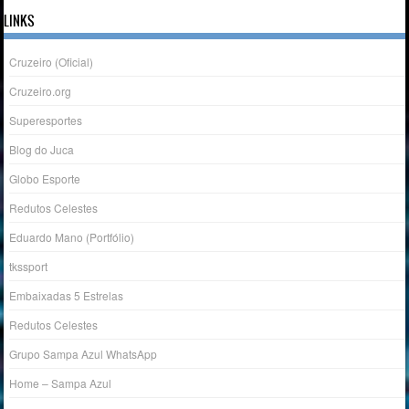
LINKS
Cruzeiro (Oficial)
Cruzeiro.org
Superesportes
Blog do Juca
Globo Esporte
Redutos Celestes
Eduardo Mano (Portfólio)
tkssport
Embaixadas 5 Estrelas
Redutos Celestes
Grupo Sampa Azul WhatsApp
Home – Sampa Azul