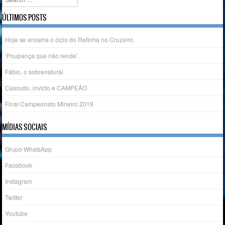
ÚLTIMOS POSTS
Hoje se encerra o ciclo do Rafinha no Cruzeiro.
‘Poupança que não rende’.
Fábio, o sobrenatural
Cascudo, invicto e CAMPEÃO
Final Campeonato Mineiro 2019
MÍDIAS SOCIAIS
Grupo WhatsApp
Facebook
Instagram
Twitter
Youtube