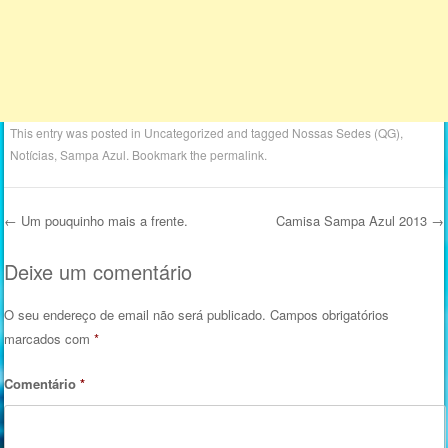
This entry was posted in
Uncategorized
and tagged
Nossas Sedes (QG)
,
Notícias
,
Sampa Azul
. Bookmark the
permalink
.
←
Um pouquinho mais a frente.
Camisa Sampa Azul 2013
→
Post navigation
Deixe um comentário
O seu endereço de email não será publicado.
Campos obrigatórios
marcados com
*
Comentário
*