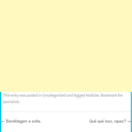
This entry was posted in
Uncategorized
and tagged
Notícias
. Bookmark the
permalink
.
←
Bandidagem a solta.
Qué qué isso, rapaz?
→
Post navigation