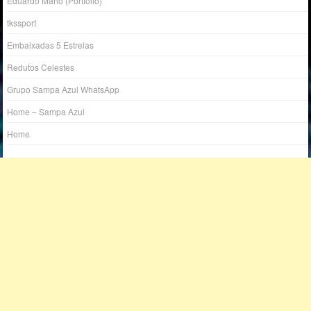
Eduardo Mano (Portfólio)
tkssport
Embaixadas 5 Estrelas
Redutos Celestes
Grupo Sampa Azul WhatsApp
Home – Sampa Azul
Home