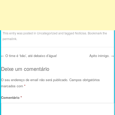
This entry was posted in
Uncategorized
and tagged
Notícias
. Bookmark the
permalink
.
←
O time é ‘bão’, até debaixo d’água!
Apito inimigo.
→
Post navigation
Deixe um comentário
O seu endereço de email não será publicado.
Campos obrigatórios
marcados com
*
Comentário
*