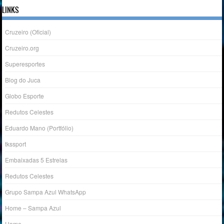
LINKS
Cruzeiro (Oficial)
Cruzeiro.org
Superesportes
Blog do Juca
Globo Esporte
Redutos Celestes
Eduardo Mano (Portfólio)
tkssport
Embaixadas 5 Estrelas
Redutos Celestes
Grupo Sampa Azul WhatsApp
Home – Sampa Azul
Home