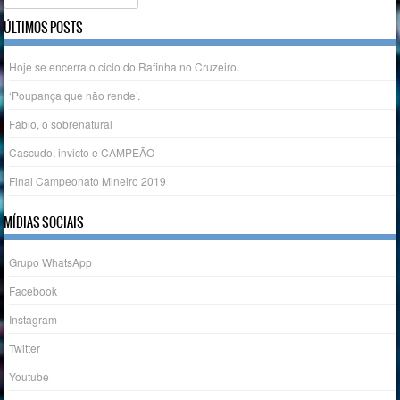
ÚLTIMOS POSTS
Hoje se encerra o ciclo do Rafinha no Cruzeiro.
‘Poupança que não rende’.
Fábio, o sobrenatural
Cascudo, invicto e CAMPEÃO
Final Campeonato Mineiro 2019
MÍDIAS SOCIAIS
Grupo WhatsApp
Facebook
Instagram
Twitter
Youtube