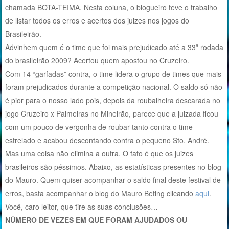
chamada BOTA-TEIMA. Nesta coluna, o blogueiro teve o trabalho
de listar todos os erros e acertos dos juizes nos jogos do
Brasileirão.
Advinhem quem é o time que foi mais prejudicado até a 33ª rodada
do brasileirão 2009? Acertou quem apostou no Cruzeiro.
Com 14 “garfadas” contra, o time lidera o grupo de times que mais
foram prejudicados durante a competição nacional. O saldo só não
é pior para o nosso lado pois, depois da roubalheira descarada no
jogo Cruzeiro x Palmeiras no Mineirão, parece que a juizada ficou
com um pouco de vergonha de roubar tanto contra o time
estrelado e acabou descontando contra o pequeno Sto. André.
Mas uma coisa não elimina a outra. O fato é que os juizes
brasileiros são péssimos. Abaixo, as estatísticas presentes no blog
do Mauro. Quem quiser acompanhar o saldo final deste festival de
erros, basta acompanhar o blog do Mauro Beting clicando
aqui
.
Você, caro leitor, que tire as suas conclusões…
NÚMERO DE VEZES EM QUE FORAM AJUDADOS OU