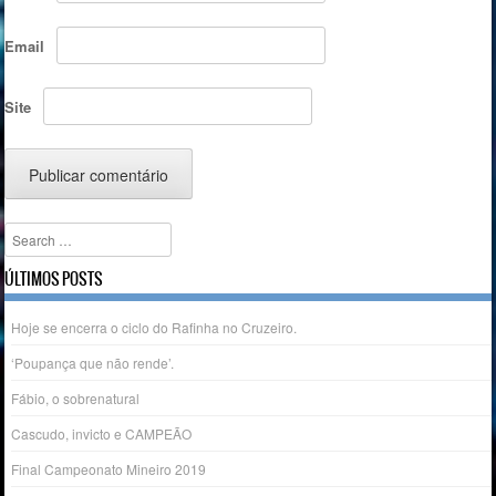
Email
Site
Search
ÚLTIMOS POSTS
Hoje se encerra o ciclo do Rafinha no Cruzeiro.
‘Poupança que não rende’.
Fábio, o sobrenatural
Cascudo, invicto e CAMPEÃO
Final Campeonato Mineiro 2019