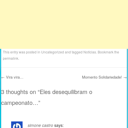
This entry was posted in
Uncategorized
and tagged
Notícias
. Bookmark the
permalink
.
←
Vira vira…
Momento Solidariedade!
→
Post navigation
3 thoughts on “
Eles desequilibram o
campeonato…
”
simone castro
says: