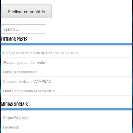
Search
ÚLTIMOS POSTS
Hoje se encerra o ciclo do Rafinha no Cruzeiro.
‘Poupança que não rende’.
Fábio, o sobrenatural
Cascudo, invicto e CAMPEÃO
Final Campeonato Mineiro 2019
MÍDIAS SOCIAIS
Grupo WhatsApp
Facebook