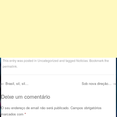
This entry was posted in
Uncategorized
and tagged
Notícias
. Bookmark the
permalink
.
←
Brasil, sil, sil…
Sob nova direção…
→
Post navigation
Deixe um comentário
O seu endereço de email não será publicado.
Campos obrigatórios
marcados com
*