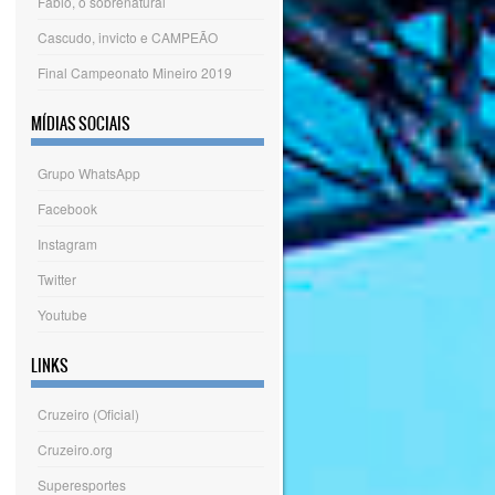
Fábio, o sobrenatural
Cascudo, invicto e CAMPEÃO
Final Campeonato Mineiro 2019
MÍDIAS SOCIAIS
Grupo WhatsApp
Facebook
Instagram
Twitter
Youtube
LINKS
Cruzeiro (Oficial)
Cruzeiro.org
Superesportes