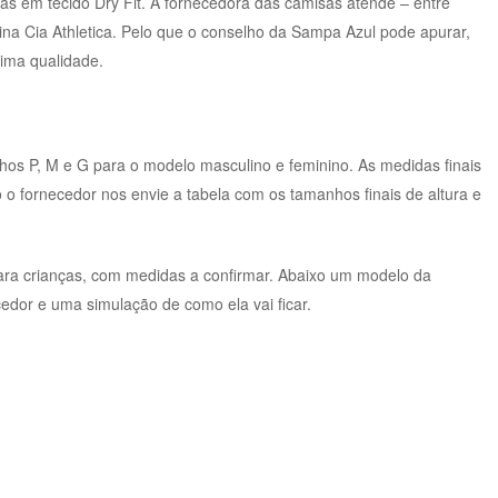
as em tecido Dry Fit. A fornecedora das camisas atende – entre
na Cia Athletica. Pelo que o conselho da Sampa Azul pode apurar,
tima qualidade.
os P, M e G para o modelo masculino e feminino. As medidas finais
 o fornecedor nos envie a tabela com os tamanhos finais de altura e
ra crianças, com medidas a confirmar. Abaixo um modelo da
cedor e uma simulação de como ela vai ficar.