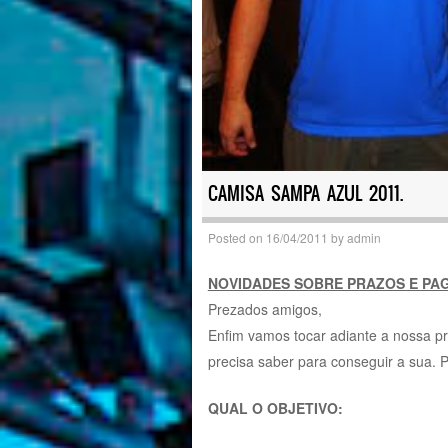
CAMISA SAMPA AZUL 2011.
Posted on
16/04/2011
by
admin
NOVIDADES SOBRE PRAZOS E PA
Prezados amigos,
Enfim vamos tocar adiante a nossa p
precisa saber para conseguir a sua. P
QUAL O OBJETIVO: