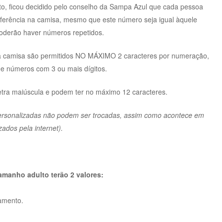
to, ficou decidido pelo conselho da Sampa Azul que cada pessoa
ferência na camisa, mesmo que este número seja igual àquele
poderão haver números repetidos.
da camisa são permitidos NO MÁXIMO 2 caracteres por numeração,
de números com 3 ou mais dígitos.
etra maiúscula e podem ter no máximo 12 caracteres.
personalizadas não podem ser trocadas, assim como acontece em
ados pela internet).
amanho adulto terão 2 valores:
çamento.