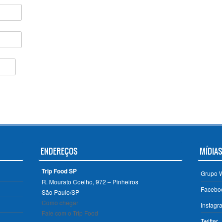
ENDEREÇOS
MÍDIAS
Trip Food SP
Grupo 
R. Mourato Coelho, 972 – Pinheiros
Facebo
São Paulo/SP ‎
Como chegar
Instagr
Fale com o Trip Food
Twitter