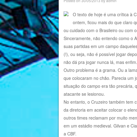
Posted on
30/05/2013
by
admin
O texto de hoje é uma crítica à 
ontem, ficou mais do que claro 
ou cuidado com o Brasileiro ou com o
Sinceramente, não entendo como o A
suas partidas em um campo daqueles. 
(!), ou seja, não é possível jogar dep
não dá pra jogar nunca lá, mas enfim
Outro problema é a grama. Ou a lama
que colocaram no chão. Parecia um jo
situação do campo era tão precária, 
atacante se lesionou.
No entanto, o Cruzeiro também tem cu
da diretoria em aceitar colocar o el
outros times reclamam por muito meno
em um estádio medieval. Gilvan e Ci
a CBF.