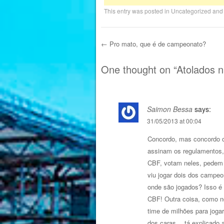
This entry was posted in
Uncategorized
and
←
Pro mato, que é de campeonato?
Post navigation
One thought on “
Atolados 
Saimon Bessa
says:
31/05/2013 at 00:04
Concordo, mas concordo 
assinam os regulamentos,
CBF, votam neles, pedem f
viu jogar dois dos campeo
onde são jogados? Isso é 
CBF! Outra coisa, como 
time de milhões para jog
dos caras… tá explicado 