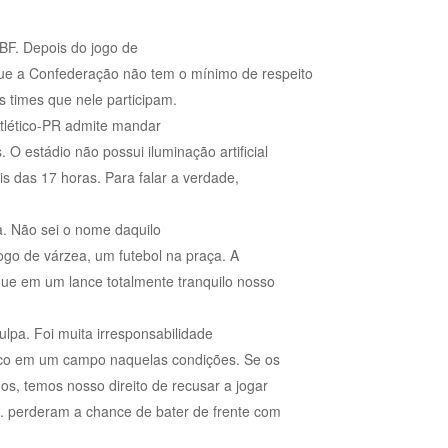
CBF. Depois do jogo de
que a Confederação não tem o mínimo de respeito
s times que nele participam.
tlético-PR admite mandar
O estádio não possui iluminação artificial
ois das 17 horas. Para falar a verdade,
.
. Não sei o nome daquilo
go de várzea, um futebol na praça. A
que em um lance totalmente tranquilo nosso
lpa. Foi muita irresponsabilidade
enco em um campo naquelas condições. Se os
s, temos nosso direito de recusar a jogar
a. perderam a chance de bater de frente com