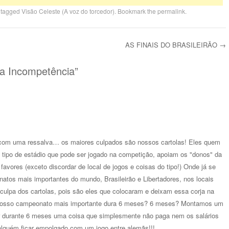
 tagged
Visão Celeste (A voz do torcedor)
. Bookmark the
permalink
.
AS FINAIS DO BRASILEIRÃO
→
na Incompetência
”
com uma ressalva… os maiores culpados são nossos cartolas! Eles quem
 tipo de estádio que pode ser jogado na competição, apoiam os "donos" da
avores (exceto discordar de local de jogos e coisas do tipo!) Onde já se
natos mais importantes do mundo, Brasileirão e Libertadores, nos locais
culpa dos cartolas, pois são eles que colocaram e deixam essa corja na
nosso campeonato mais importante dura 6 meses? 6 meses? Montamos um
ar durante 6 meses uma coisa que simplesmente não paga nem os salários
alguém ficar empolgado com um jogo entre alemãs!!!