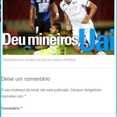
Trackbacks are closed, but you can
post a comment
.
Deixe um comentário
O seu endereço de email não será publicado.
Campos obrigatórios
marcados com
*
Comentário
*