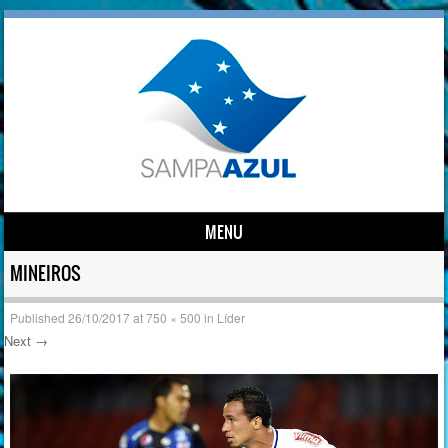
MENU
Skip to content
MINEIROS
Published
26/10/2017
at
750 × 500
in
Líder
Next →