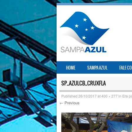
SKIP TO CONTENT
HOME
SAMPA AZUL
FALE C
MENU
SP_AZULCB_CRUXFLA
Published
26/10/2017
at
400 × 277
in
Era pa
← Previous