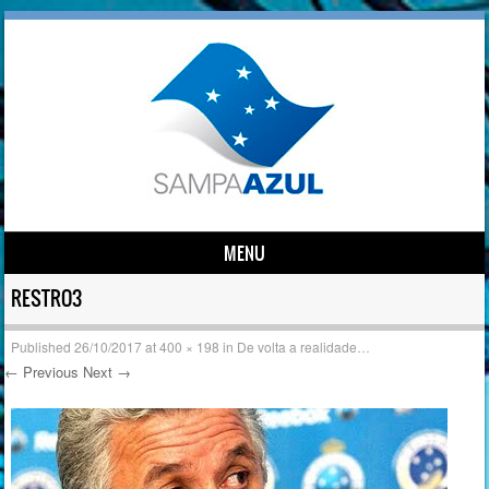
MENU
Skip to content
RESTRO3
Published
26/10/2017
at
400 × 198
in
De volta a realidade…
← Previous
Next →