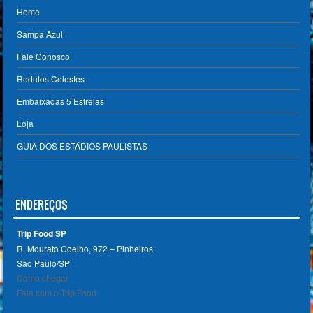
Home
Sampa Azul
Fale Conosco
Redutos Celestes
Embaixadas 5 Estrelas
Loja
GUIA DOS ESTÁDIOS PAULISTAS
ENDEREÇOS
Trip Food SP
R. Mourato Coelho, 972 – Pinheiros
São Paulo/SP ‎
Como chegar
Fale com o Trip Food