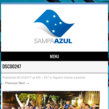
MENU
Skip to content
DSC00247
Published
26/10/2017
at
400 × 267
in
Alguém chame a polícia!
← Previous
Next →