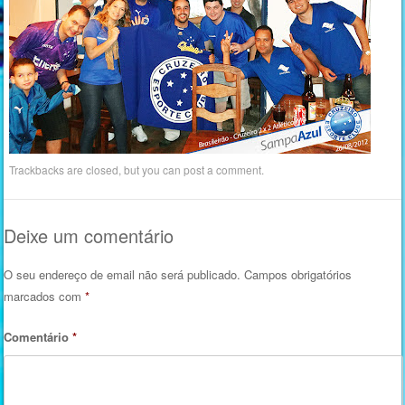
Trackbacks are closed, but you can
post a comment
.
Deixe um comentário
O seu endereço de email não será publicado.
Campos obrigatórios
marcados com
*
Comentário
*