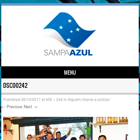
MENU
Skip to content
DSC00242
Published
26/10/2017
at
400 × 244
in
Alguém chame a polícia!
← Previous
Next →