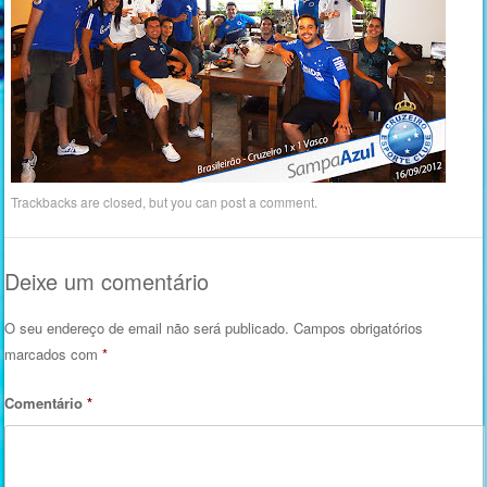
Trackbacks are closed, but you can
post a comment
.
Deixe um comentário
O seu endereço de email não será publicado.
Campos obrigatórios
marcados com
*
Comentário
*