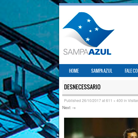
SKIP TO CONTENT
HOME
SAMPA AZUL
FALE C
MENU
DESNECESSARIO
Published
26/10/2017
at
611 × 400
in
Visita
Next →