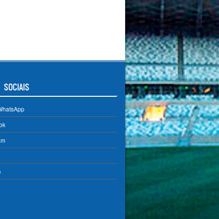
 SOCIAIS
WhatsApp
ok
am
e