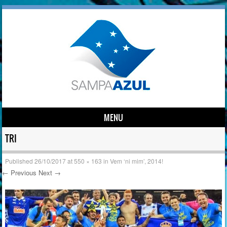
MENU
Skip to content
TRI
Published
26/10/2017
at
550 × 163
in
Vem ‘ni mim’, 2014!
← Previous
Next →