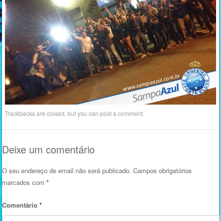
Trackbacks are closed, but you can
post a comment
.
Deixe um comentário
O seu endereço de email não será publicado.
Campos obrigatórios
marcados com
*
Comentário
*