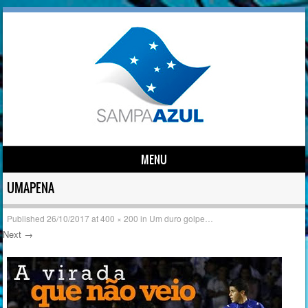
MENU
Skip to content
UMAPENA
Published
26/10/2017
at
400 × 200
in
Um duro golpe…
Next →