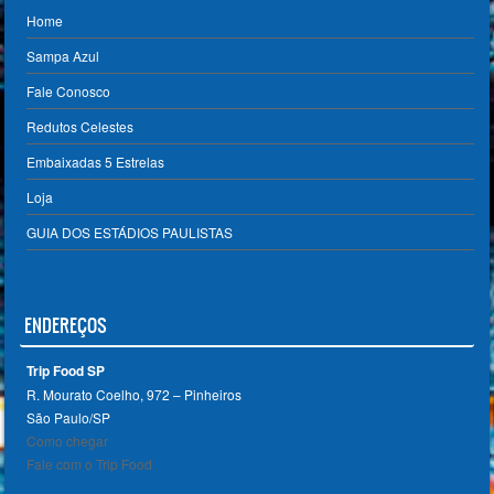
Home
Sampa Azul
Fale Conosco
Redutos Celestes
Embaixadas 5 Estrelas
Loja
GUIA DOS ESTÁDIOS PAULISTAS
ENDEREÇOS
Trip Food SP
R. Mourato Coelho, 972 – Pinheiros
São Paulo/SP ‎
Como chegar
Fale com o Trip Food