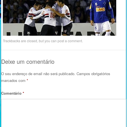
Trackbacks are closed, but you can
post a comment
.
Deixe um comentário
O seu endereço de email não será publicado.
Campos obrigatórios
marcados com
*
Comentário
*