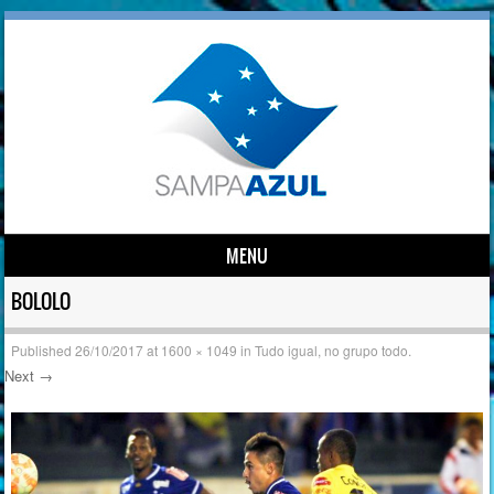
MENU
Skip to content
BOLOLO
Published
26/10/2017
at
1600 × 1049
in
Tudo igual, no grupo todo.
Next →