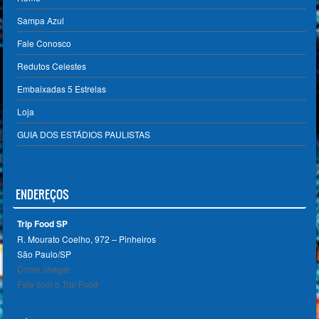
Sampa Azul
Fale Conosco
Redutos Celestes
Embaixadas 5 Estrelas
Loja
GUIA DOS ESTÁDIOS PAULISTAS
ENDEREÇOS
Trip Food SP
R. Mourato Coelho, 972 – Pinheiros
São Paulo/SP ‎
Como chegar
Fale com o Trip Food