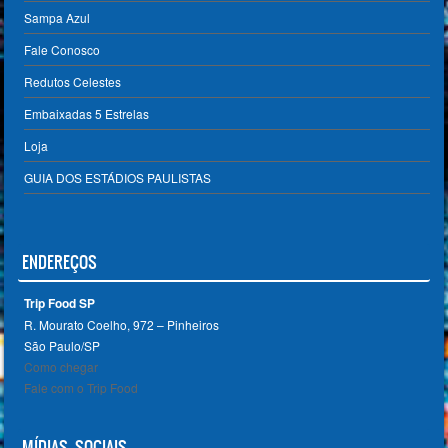
Sampa Azul
Fale Conosco
Redutos Celestes
Embaixadas 5 Estrelas
Loja
GUIA DOS ESTÁDIOS PAULISTAS
ENDEREÇOS
Trip Food SP
R. Mourato Coelho, 972 – Pinheiros
São Paulo/SP ‎
Como chegar
Fale com o Trip Food
MÍDIAS SOCIAIS