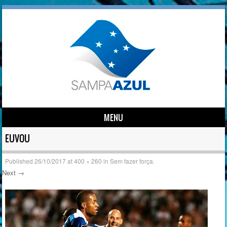
MENU
Skip to content
EUVOU
Published
26/10/2017
at
400 × 260
in
Sem fazer força.
Next →