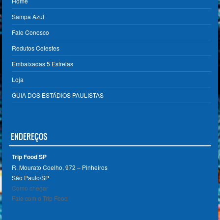
Home
Sampa Azul
Fale Conosco
Redutos Celestes
Embaixadas 5 Estrelas
Loja
GUIA DOS ESTÁDIOS PAULISTAS
ENDEREÇOS
Trip Food SP
R. Mourato Coelho, 972 – Pinheiros
São Paulo/SP ‎
Como chegar
Fale com o Trip Food