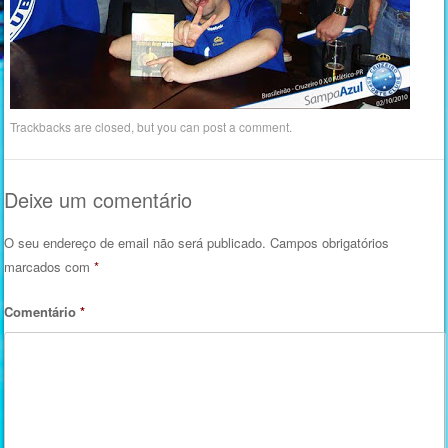
Trackbacks are closed, but you can
post a comment
.
Deixe um comentário
O seu endereço de email não será publicado.
Campos obrigatórios
marcados com
*
Comentário
*