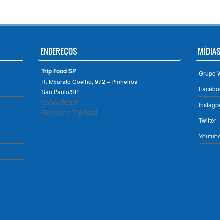
ENDEREÇOS
MÍDIAS
Trip Food SP
Grupo 
R. Mourato Coelho, 972 – Pinheiros
Facebo
São Paulo/SP ‎
Como chegar
Instagr
Fale com o Trip Food
Twitter
Youtub
Sporty free WordPress Sports Theme
Powered By WordPress