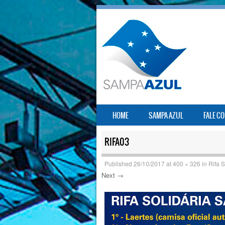
SKIP TO CONTENT
HOME
SAMPA AZUL
FALE C
MENU
RIFA03
Published
26/10/2017
at
400 × 326
in
Rifa 
Next →