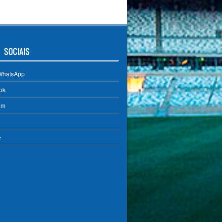
 SOCIAIS
WhatsApp
ok
am
e