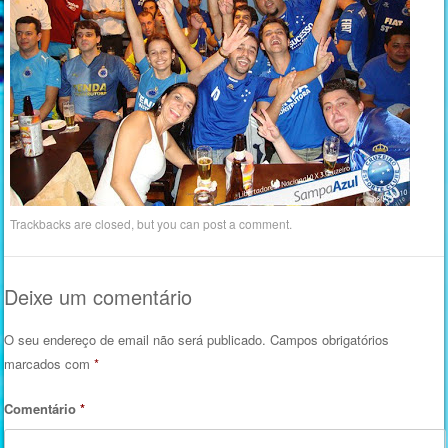
Trackbacks are closed, but you can
post a comment
.
Deixe um comentário
O seu endereço de email não será publicado.
Campos obrigatórios
marcados com
*
Comentário
*