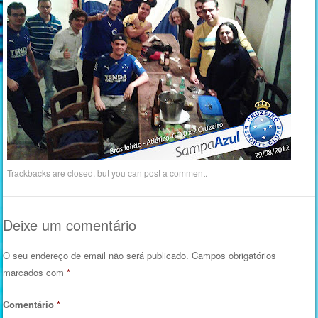
Trackbacks are closed, but you can
post a comment
.
Deixe um comentário
O seu endereço de email não será publicado.
Campos obrigatórios
marcados com
*
Comentário
*