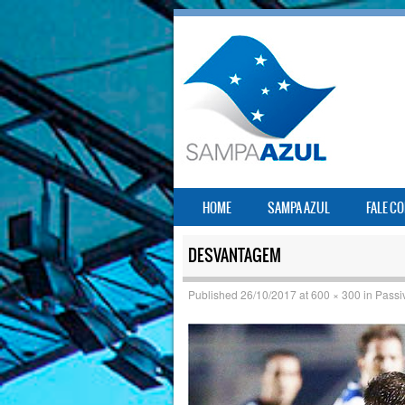
SKIP TO CONTENT
HOME
SAMPA AZUL
FALE C
MENU
DESVANTAGEM
Published
26/10/2017
at
600 × 300
in
Passi