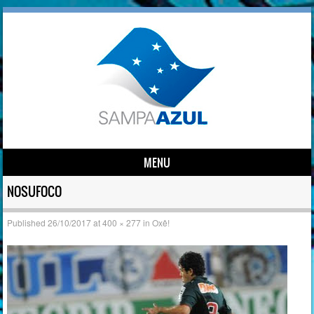
MENU
Skip to content
NOSUFOCO
Published
26/10/2017
at
400 × 277
in
Oxê!