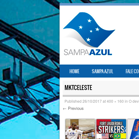
SKIP TO CONTENT
HOME
SAMPA AZUL
FALE C
MENU
MKTCELESTE
Published
26/10/2017
at
400 × 160
in
O dev
← Previous