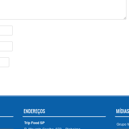
ENDEREÇOS
MÍDIAS
Trip Food SP
Grupo 
R. Mourato Coelho, 972 – Pinheiros