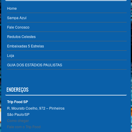
Home
Sampa Azul
Fale Conosco
Redutos Celestes
Embaixadas 5 Estrelas
Loja
GUIA DOS ESTÁDIOS PAULISTAS
ENDEREÇOS
Trip Food SP
R. Mourato Coelho, 972 – Pinheiros
São Paulo/SP ‎
Como chegar
Fale com o Trip Food