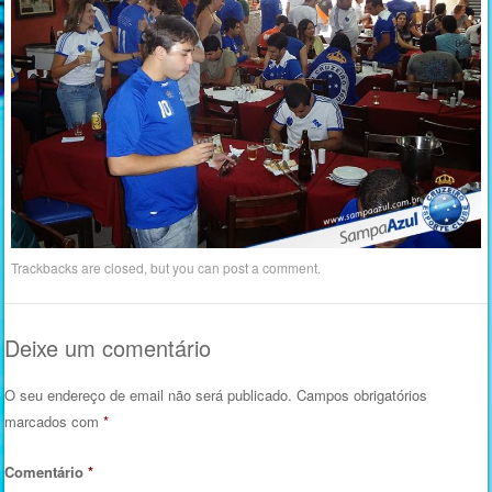
Trackbacks are closed, but you can
post a comment
.
Deixe um comentário
O seu endereço de email não será publicado.
Campos obrigatórios
marcados com
*
Comentário
*