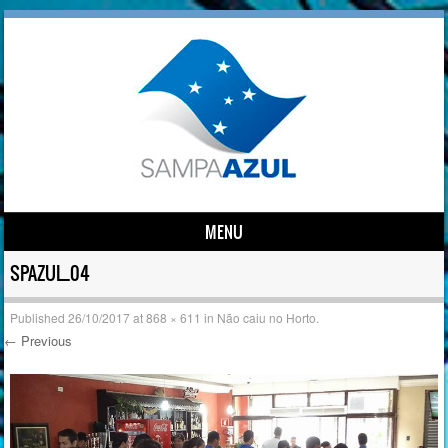
MENU
Skip to content
SPAZUL_04
Published
26/10/2017
at
868 × 611
in
Não caiu no Horto.
← Previous