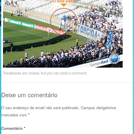
Trackbacks are closed, but you can
post a comment
.
Deixe um comentário
O seu endereço de email não será publicado.
Campos obrigatórios
marcados com
*
Comentário
*