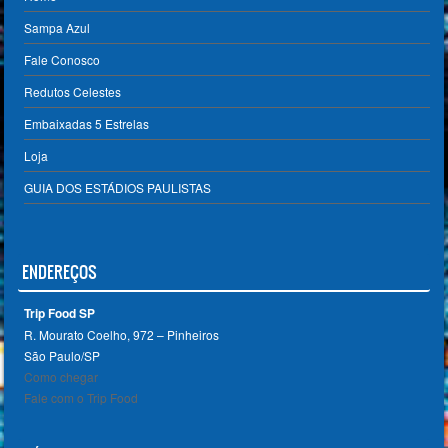
Sampa Azul
Fale Conosco
Redutos Celestes
Embaixadas 5 Estrelas
Loja
GUIA DOS ESTÁDIOS PAULISTAS
ENDEREÇOS
Trip Food SP
R. Mourato Coelho, 972 – Pinheiros
São Paulo/SP ‎
Como chegar
Fale com o Trip Food