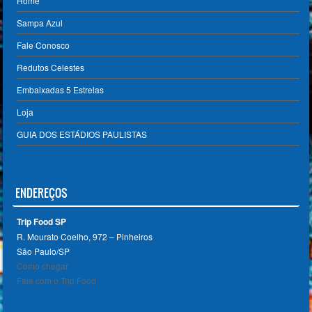
Home
Sampa Azul
Fale Conosco
Redutos Celestes
Embaixadas 5 Estrelas
Loja
GUIA DOS ESTÁDIOS PAULISTAS
ENDEREÇOS
Trip Food SP
R. Mourato Coelho, 972 – Pinheiros
São Paulo/SP ‎
Como chegar
Fale com o Trip Food