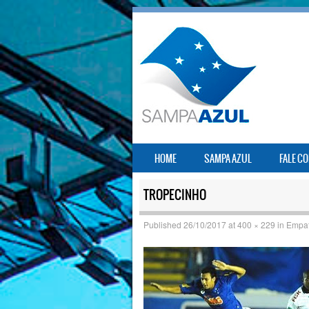
SKIP TO CONTENT
HOME
SAMPA AZUL
FALE C
MENU
TROPECINHO
Published
26/10/2017
at
400 × 229
in
Empat