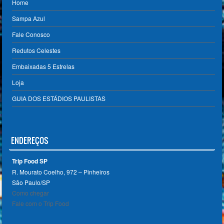
Home
Sampa Azul
Fale Conosco
Redutos Celestes
Embaixadas 5 Estrelas
Loja
GUIA DOS ESTÁDIOS PAULISTAS
ENDEREÇOS
Trip Food SP
R. Mourato Coelho, 972 – Pinheiros
São Paulo/SP ‎
Como chegar
Fale com o Trip Food