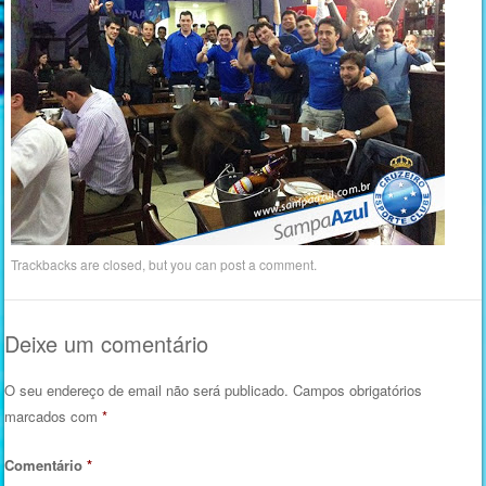
Trackbacks are closed, but you can
post a comment
.
Deixe um comentário
O seu endereço de email não será publicado.
Campos obrigatórios
marcados com
*
Comentário
*