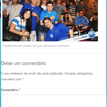
Trackbacks are closed, but you can
post a comment
.
Deixe um comentário
O seu endereço de email não será publicado.
Campos obrigatórios
marcados com
*
Comentário
*