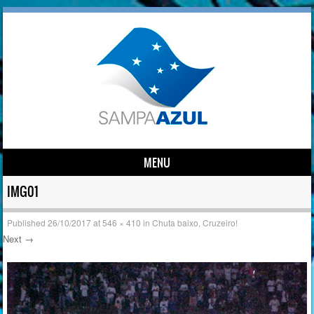
MENU
Skip to content
IMG01
Published
26/10/2017
at
546 × 410
in
Chuta baixo, Cruzeiro!
Next →